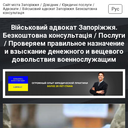
Сайт міста Запоріжжя
Довідник
Юридичні послуги
Рус
Адвокати
Військовий адвокат Запоріжжя. Безкоштовна
консультація
Військовий адвокат Запоріжжя.
Безкоштовна консультація / Послуги
/ Проверяем правильное назначение
и взыскание денежного и вещевого
довольствия военнослужащим